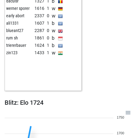
b
daculsr
1327
1
w
werner sporer
1616
1
w
early abort
2337
0
b
ali1331
1607
1
w
blueant27
2287
0
b
rum sh
1861
0
b
triererbauer
1624
1
w
zin123
1433
1
Blitz: Elo 1724
1750
1700