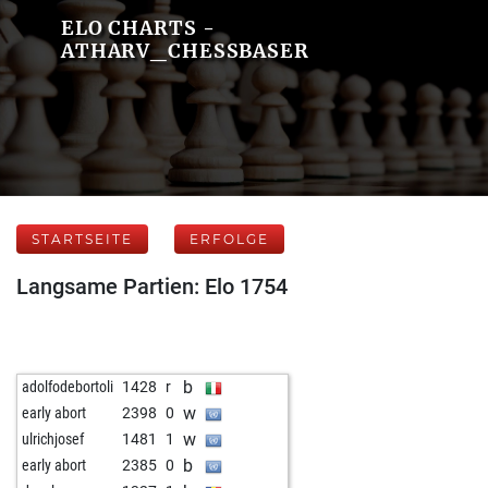
ELO CHARTS -
ATHARV_CHESSBASER
STARTSEITE
ERFOLGE
Langsame Partien: Elo 1754
b
adolfodebortoli
1428
r
w
early abort
2398
0
w
ulrichjosef
1481
1
b
early abort
2385
0