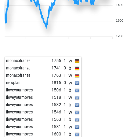
1400
1300
1200
w
monacofranze
1755
1
b
monacofranze
1741
0
w
monacofranze
1763
1
w
newplan
1815
0
b
iloveyourmoves
1506
1
w
iloveyourmoves
1518
1
b
iloveyourmoves
1532
1
w
iloveyourmoves
1546
1
b
iloveyourmoves
1563
1
w
iloveyourmoves
1581
1
b
iloveyourmoves
1600
1