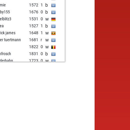
b
rnie
1572
1
b
by155
1676
0
w
elblitz3
1531
0
b
lea
1527
1
w
rick james
1648
1
w
ter tuertmann
1681
r
w
1822
0
b
nfrosch
1831
0
w
nderhahn
1723
0
w
habeta
1641
0
w
a2211
1695
0
w
er peiffer
1474
1
b
issse
1685
1
b
omatsu
1620
1
w
ha33
1450
0
w
imalii
1617
0
b
imalii
1634
1
b
amms5
1622
1