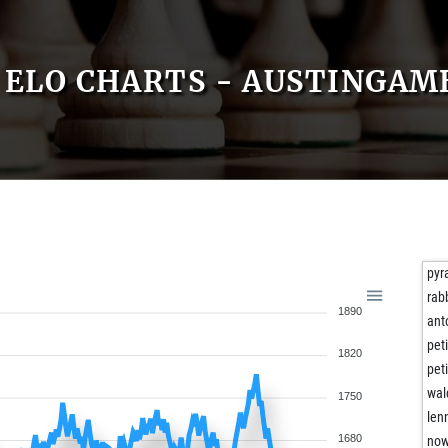
ELO CHARTS - AUSTINGAM
pyr
rab
1890
ant
pet
1820
pet
wa
1750
len
1680
now