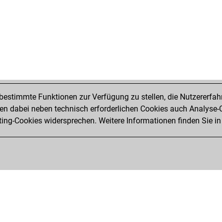
po
kar
cha
kar
sch
petr
kur
kur
jav
estimmte Funktionen zur Verfügung zu stellen, die Nutzererfah
kub
 dabei neben technisch erforderlichen Cookies auch Analyse-C
dam
ng-Cookies widersprechen. Weitere Informationen finden Sie in
yur
yur
yur
yur
ha
plo
die