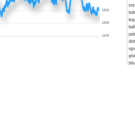
eze
1610
bob
kug
1540
bal
pat
1470
die
vgo
grü
bli
alp
kar
pet
did
goy
alp
mal
mal
ms