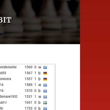
BIT
w
amideneiche
1560
0
b
bit55
1567
1
b
oniovera
1557
1
w
i16
1589
1
b
i16
1570
0
w
ldemarw1952
1531
1
b
nart v
1661
0
b
bi
1753
0