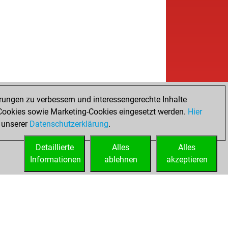
b
nd
1521
1
w
im21
1764
0
b
rlh
1607
r
w
l52
1574
0
b
ockobaby
1717
1
b
it
1619
0
b
bel01
1685
0
w
bel01
1668
0
b
ier cordovez
1918
0
rungen zu verbessern und interessengerechte Inhalte
b
ä
1694
0
ookies sowie Marketing-Cookies eingesetzt werden.
Hier
b
pfwalze64
1696
0
 unserer
Datenschutzerklärung
.
w
o
1687
1
Detaillierte
b
Alles
Alles
o
1668
0
Informationen
w
ablehnen
akzeptieren
o
1647
0
b
o
1625
0
w
zm44
1520
1
w
1590
0
b
nka
1560
0
b
ter tuertmann
1753
1