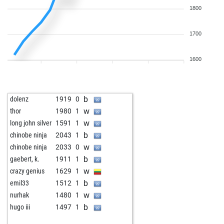
1800
1700
1600
b
dolenz
1919
0
w
thor
1980
1
w
long john silver
1591
1
b
chinobe ninja
2043
1
w
chinobe ninja
2033
0
b
gaebert, k.
1911
1
w
crazy genius
1629
1
b
emil33
1512
1
w
nurhak
1480
1
b
hugo iii
1497
1