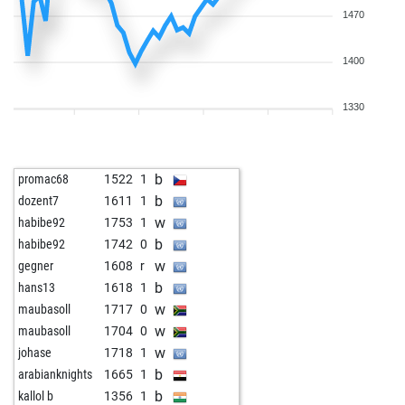
1470
1400
1330
b
promac68
1522
1
b
dozent7
1611
1
w
habibe92
1753
1
b
habibe92
1742
0
w
gegner
1608
r
b
hans13
1618
1
w
maubasoll
1717
0
w
maubasoll
1704
0
w
johase
1718
1
b
arabianknights
1665
1
b
kallol b
1356
1