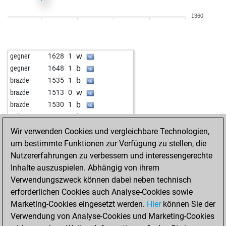
b
babudas
1384
1
1360
b
babudas
1401
1
w
michel-henri
1434
1
b
michel-henri
1417
0
w
gegner
1628
1
w
fritzbot laura
1269
0
b
gegner
1648
1
b
fritzbot joe
1675
0
b
brazde
1535
1
w
nordisch
1402
0
w
brazde
1513
0
w
fritzbot joe
1665
0
b
brazde
1530
1
w
disc100
1450
0
b
twilo
1599
1
b
1628
0
b
emil33
1526
0
Wir verwenden Cookies und vergleichbare Technologien,
b
train1
1768
1
w
georgcantor
1654
0
um bestimmte Funktionen zur Verfügung zu stellen, die
w
fdiz333
1425
0
w
gegner
1624
0
Nutzererfahrungen zu verbessern und interessengerechte
b
fdiz333
1436
1
Inhalte auszuspielen. Abhängig von ihrem
w
swaminaik
1726
0
Verwendungszweck können dabei neben technisch
b
shaqir jakupi 23
1686
0
erforderlichen Cookies auch Analyse-Cookies sowie
w
early abort
2232
0
Marketing-Cookies eingesetzt werden.
Hier
können Sie der
b
maik66
1581
1
Verwendung von Analyse-Cookies und Marketing-Cookies
w
kinggambit
1664
1