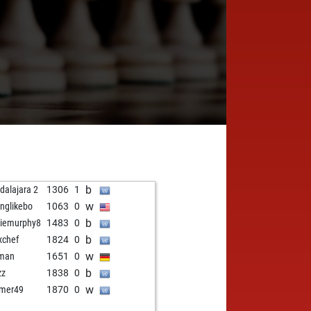
b
dalajara 2
1306
1
w
onglikebo
1063
0
b
iemurphy8
1483
0
b
chef
1824
0
w
sman
1651
0
b
zz
1838
0
w
mer49
1870
0