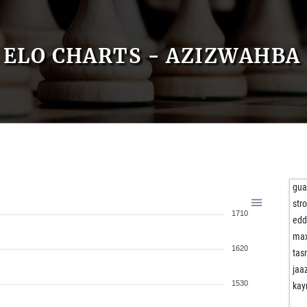
ELO CHARTS - AZIZWAHBA
gua
str
1710
edd
max
1620
ta
jaa
1530
kay