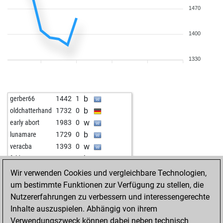
1470
1400
1330
b
gerber66
1442
1
b
oldchatterhand
1732
0
w
early abort
1983
0
b
lunamare
1729
0
w
veracba
1393
0
b
feld11
1677
0
w
xxallitay77xx
1730
0
Wir verwenden Cookies und vergleichbare Technologien,
um bestimmte Funktionen zur Verfügung zu stellen, die
Nutzererfahrungen zu verbessern und interessengerechte
Inhalte auszuspielen. Abhängig von ihrem
Verwendungszweck können dabei neben technisch