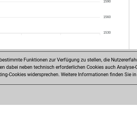
ear
1590
ear
ear
1560
ear
ste
1530
bim
ear
las
che
estimmte Funktionen zur Verfügung zu stellen, die Nutzererfah
kar
 dabei neben technisch erforderlichen Cookies auch Analyse-C
kar
ng-Cookies widersprechen. Weitere Informationen finden Sie in
ear
zie
ear
ear
ear
the
the
mal