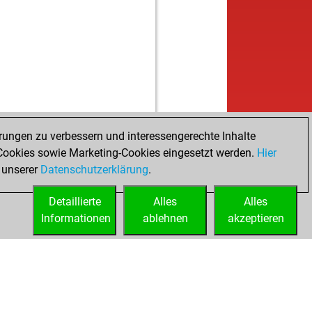
b
ly abort
2501
0
b
ly abort
2502
0
w
ly abort
2503
0
w
ly abort
2504
0
w
fan eichardt
1885
0
b
atto
1793
0
w
ly abort
2548
0
w
ker
1904
1
b
ss_play_usa
1742
0
rungen zu verbessern und interessengerechte Inhalte
w
l-heinzschein
2059
r
ookies sowie Marketing-Cookies eingesetzt werden.
Hier
b
l-heinzschein
2045
0
 unserer
Datenschutzerklärung
.
w
ly abort
2568
0
Detaillierte
b
Alles
Alles
hdochendlich
1786
1
Informationen
b
ablehnen
akzeptieren
ly abort
2560
0
w
ly abort
2561
0
w
ly abort
2562
0
b
_real_one
2183
1
w
_real_one
2176
0
b
akarmanios
1964
0