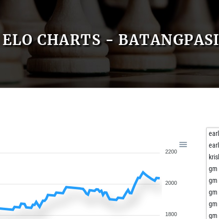
ELO CHARTS - BATANGPAS
ear
ear
2200
kri
gm 
gm 
2000
gm 
gm 
1800
gm 