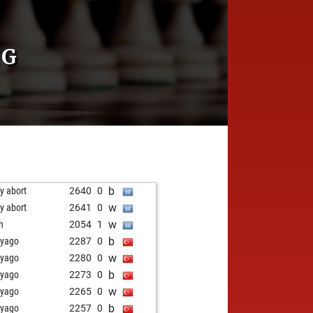
IG
b
ly abort
2640
0
w
ly abort
2641
0
w
sh
2054
1
b
yago
2287
0
w
yago
2280
0
b
yago
2273
0
w
yago
2265
0
b
yago
2257
0