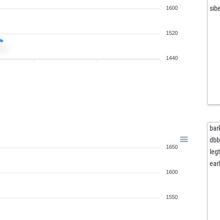
sibe
1600
1520
1440
bar
db
1650
leg
ear
1600
1550