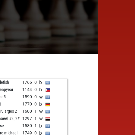
b
lefish
1766
0
b
eapyear
1144
0
w
ne5
1590
0
b
t
1770
0
w
oru arges 2
1600
1
w
aeel #2_2#
1297
1
b
se
1580
1
b
re michael
1749
0