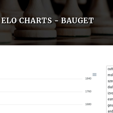
ELO CHARTS - BAUGET
cutt
msl
1840
sze
dial
1760
izv
esm
1680
geu
and