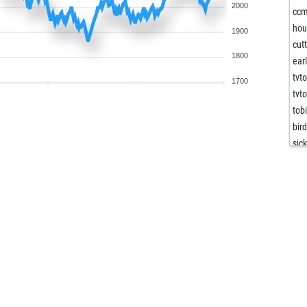
2000
cc
hou
1900
cutt
1800
ear
tvt
1700
tvt
tobi
bir
sic
mic
pio
mar
sch
pri
tvt
pu
ear
lan