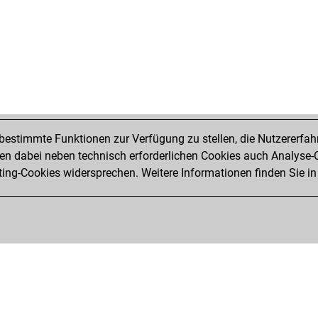
hou
duk
bim
duk
ear
kas
goi
hal
ste
estimmte Funktionen zur Verfügung zu stellen, die Nutzererfah
did
 dabei neben technisch erforderlichen Cookies auch Analyse-C
sup
ng-Cookies widersprechen. Weitere Informationen finden Sie in
tvt
jos
dil
raz