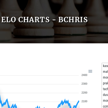
ELO CHARTS - BCHRIS
kas
maf
2400
mo
pra
2300
tac
2200
dus
mo
2100
cc