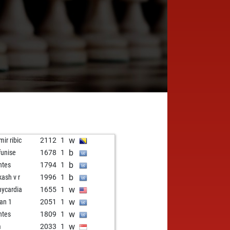
w
mir ribic
2112
1
b
unise
1678
1
b
ntes
1794
1
b
kash v r
1996
1
w
hycardia
1655
1
w
an 1
2051
1
w
ntes
1809
1
w
m
2033
1