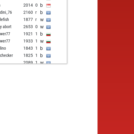
b
m
2014
0
b
dini_76
2160
r
w
lefish
1877
r
w
ly abort
2653
0
b
ower77
1921
1
w
ower77
1933
1
b
lino
1843
1
b
dchecker
1825
1
w
k
2089
1
w
haelburns
2086
0
b
n34
2109
0
w
tinskov
2042
r
w
achzwerg
1921
0
b
ncrobo
1824
1
b
ower77
1833
0
b
ma69
1959
0
w
ly abort
2679
0
b
guagenerd
1984
1