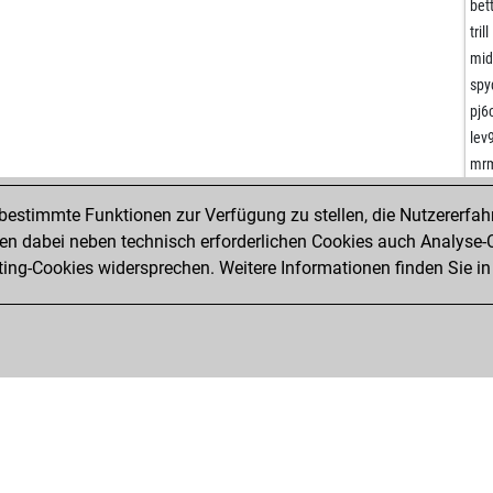
fue
bet
mar
trill
hor
mid
hor
spy
mis
pj6
mis
lev
ne
mr
hro
cov
estimmte Funktionen zur Verfügung zu stellen, die Nutzererfah
hro
bet
 dabei neben technisch erforderlichen Cookies auch Analyse-C
hro
dav
ng-Cookies widersprechen. Weitere Informationen finden Sie in
lev
dav
ber
kni
siv
fry
lll
fry
lll
fry
pj6
fry
kwg
fry
hos
fry
spa