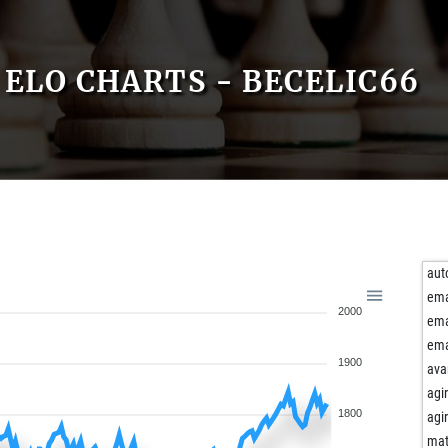
ELO CHARTS - BECELIC66
aut
em
2000
em
em
1900
ava
agi
1800
agi
mat