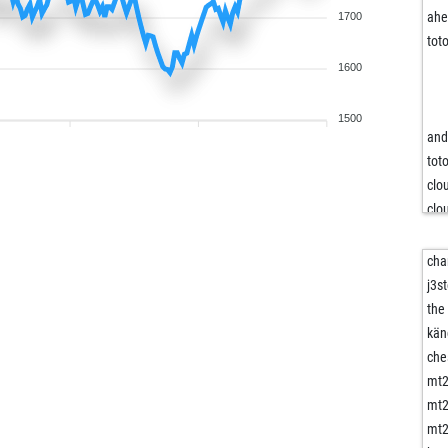
ah
1700
tot
1600
1500
and
tot
clo
clo
clo
clo
cha
vvi
j3st
vvi
the
die
kän
ma
che
ma
mt
mt
sur
mt