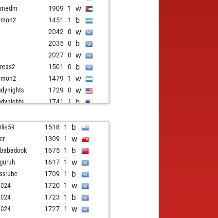
w
emedm
1909
1
b
omon2
1451
1
w
2042
0
b
2035
0
w
2027
0
b
reas2
1501
0
w
omon2
1479
1
w
udynights
1729
0
b
udynights
1741
1
w
udynights
1755
1
b
udynights
1751
r
b
rlie59
1518
1
w
1635
1
w
er
1309
1
b
1645
1
b
 babadook
1675
1
w
 wilde 13
1581
1
w
guruh
1617
1
w
tesoon
1551
1
b
ssrube
1709
1
b
tesoon
1558
1
w
2024
1720
1
w
1872
0
b
2024
1723
1
b
vived
1505
1
w
2024
1727
1