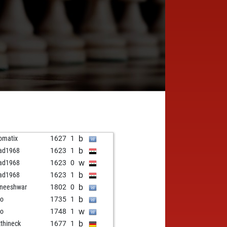
b
omatix
1627
1
b
ad1968
1623
1
w
ad1968
1623
0
b
ad1968
1623
1
b
neeshwar
1802
0
b
ro
1735
1
w
ro
1748
1
b
thineck
1677
1