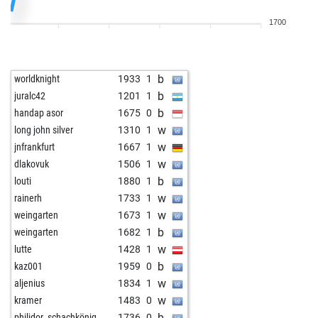
w
palancanin
1610
1
1700
w
vojado
1486
1
w
krish
1829
1
w
nagykutya
1831
1
b
worldknight
1933
1
b
rasende roland
1494
1
b
juralc42
1201
1
w
rasende roland
1499
1
b
handap asor
1675
0
w
af202006
1509
1
w
long john silver
1310
1
w
zwerg
1775
1
w
jnfrankfurt
1667
1
b
sheenawins
1410
1
w
dlakovuk
1506
1
b
paard1
1791
r
b
louti
1880
1
w
ribel
1909
0
w
rainerh
1733
1
b
docsnyder_007
1818
0
w
weingarten
1673
1
b
ioannous
1594
1
b
weingarten
1682
1
w
halsen
1469
0
w
lutte
1428
1
b
wismaraner
2117
0
b
kaz001
1959
0
w
ibohill
1445
1
w
aljenius
1834
1
w
cimba1961
1588
1
w
kramer
1483
0
b
phydlibyrger
1471
1
b
philidor_schachkönig
1736
0