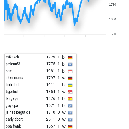
1760
1680
1600
b
mikesch1
1729
1
b
peteur63
1775
1
b
ccm
1981
1
w
akku-maus
1797
1
b
bob chub
1911
r
w
tigerfish
1854
1
b
langepil
1476
1
b
guylcpa
1571
1
w
ja has begut oli
1810
0
w
early abort
2511
0
w
opa frank
1557
1