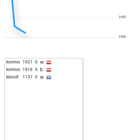
1450
1400
w
konmos
1921
0
b
konmos
1916
0
w
kilovolt
1137
0