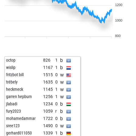
1200
1000
800
b
octop
826
1
b
wislip
1167
1
w
fritzbot bill
1515
0
w
trébely
1635
0
w
heckmeck
1145
1
w
garren hepburn
1256
1
b
jlabadi
1234
0
b
fury2023
1059
r
b
mohamedammar
1722
0
w
sree123
1490
0
b
gerhard011050
1339
1