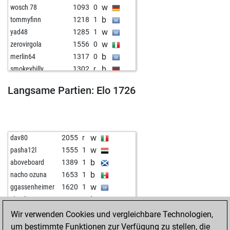
w
wosch 78
1093
0
b
tommyfinn
1218
1
w
yad48
1285
1
w
zerovirgola
1556
0
b
merlin64
1317
0
b
smokeybilly
1302
r
w
feinschmecker
1199
1
Langsame Partien: Elo 1726
w
jeremy55
1191
1
b
jeremy55
1182
0
b
pepinou
1296
0
w
sunflux3
1161
0
w
dav80
2055
r
b
namu159
1322
0
w
pasha12l
1555
1
w
bardhan1981
849
r
b
aboveboard
1389
1
w
master of desaster
1355
1
b
nacho ozuna
1653
1
b
ted the great
1030
0
w
ggassenheimer
1620
1
w
klogy
1622
1
b
claudioarrau
1493
1
b
topkott
1366
0
b
liontiger2
1849
1
Wir verwenden Cookies und vergleichbare Technologien,
w
dk3108
1068
0
w
zerrouki
1367
1
um bestimmte Funktionen zur Verfügung zu stellen, die
b
arun0887
1461
0