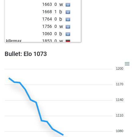
w
1663
0
b
1668
1
b
1764
0
w
1756
0
b
1060
0
w
killermax
1853
0
w
1440
0
Bullet: Elo 1073
b
1497
0
b
puchu
1758
0
1200
w
1609
0
w
1582
0
1170
w
1511
1
w
1483
r
b
1461
0
1140
b
martin reiß
1348
r
b
1698
0
1110
w
martin reiß
1957
0
b
1745
0
1080
b
wojl
1667
0