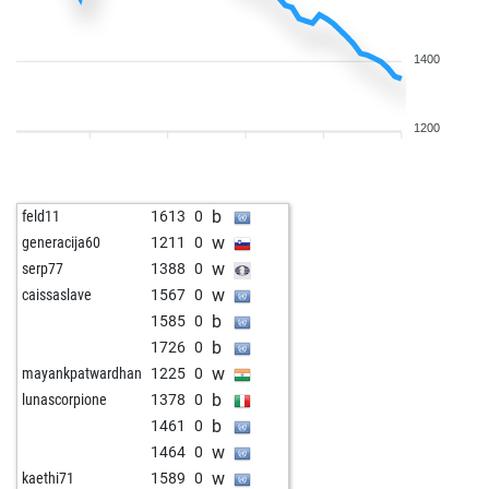
1400
1200
b
feld11
1613
0
w
generacija60
1211
0
w
serp77
1388
0
w
caissaslave
1567
0
b
1585
0
b
1726
0
w
mayankpatwardhan
1225
0
b
lunascorpione
1378
0
b
1461
0
w
1464
0
w
kaethi71
1589
0