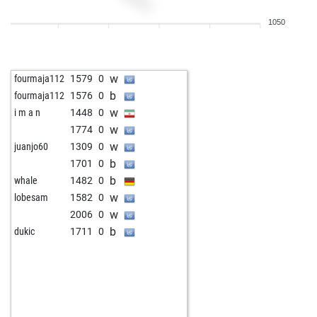
b
1700
0
1050
w
1688
r
w
1637
0
w
1551
1
w
fourmaja112
1579
0
b
1611
1
b
fourmaja112
1576
0
w
1733
1
w
i m a n
1448
0
w
1585
1
w
1774
0
b
1696
0
w
juanjo60
1309
0
b
1421
1
b
1701
0
w
1626
1
b
whale
1482
0
b
1636
1
w
lobesam
1582
0
w
1896
0
w
2006
0
w
1670
1
b
dukic
1711
0
b
1672
1
w
1237
1
b
1590
1
b
1784
1
w
1739
0