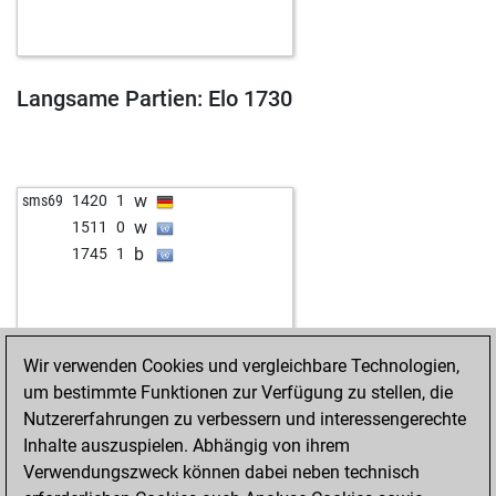
b
1590
0
w
1928
0
b
tetsuo
1467
1
b
1781
0
Langsame Partien: Elo 1730
b
1127
1
b
1864
0
b
1833
0
w
1768
1
w
sms69
1420
1
w
1511
0
b
1745
1
Wir verwenden Cookies und vergleichbare Technologien,
um bestimmte Funktionen zur Verfügung zu stellen, die
Nutzererfahrungen zu verbessern und interessengerechte
Inhalte auszuspielen. Abhängig von ihrem
Verwendungszweck können dabei neben technisch