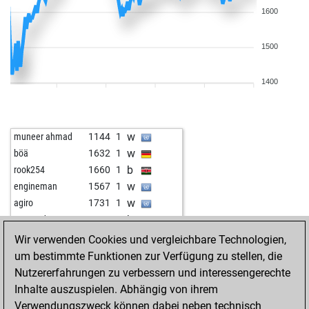
1600
1500
1400
w
muneer ahmad
1144
1
w
böä
1632
1
b
rook254
1660
1
w
engineman
1567
1
w
agiro
1731
1
b
capecod
1599
0
w
guerino
1609
1
Wir verwenden Cookies und vergleichbare Technologien,
b
eddy60
1536
r
um bestimmte Funktionen zur Verfügung zu stellen, die
b
early abort
2282
0
Nutzererfahrungen zu verbessern und interessengerechte
b
wolframio
1714
0
Inhalte auszuspielen. Abhängig von ihrem
b
ranger92
1667
0
Verwendungszweck können dabei neben technisch