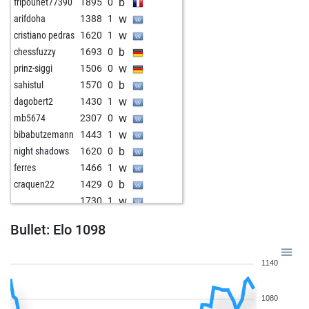
b
fripounet77390
1895
0
w
arifdoha
1388
1
w
cristiano pedras
1620
1
b
chessfuzzy
1693
0
w
prinz-siggi
1506
0
b
sahistul
1570
0
w
dagobert2
1430
1
w
mb5674
2307
0
w
bibabutzemann
1443
1
b
night shadows
1620
0
w
ferres
1466
1
b
craquen22
1429
0
w
1730
1
b
elg
1661
0
Bullet: Elo 1098
w
global26
1692
0
b
miasanmia2
1806
0
1140
b
albanus
1837
1
w
wolfgang49
1632
0
1080
w
zerlink
1630
0