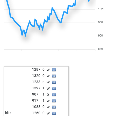
w
jalioto
1464
1
b
totomelo
1620
0
1020
b
hgfe2013
1594
r
w
madam x
1541
1
960
w
1574
0
b
cvelasquez
1673
r
900
b
lkowalenko
1513
0
w
lkowalenko
1491
0
840
b
sady10
1618
0
w
sady10
1637
1
b
slobadim1
1600
0
w
1287
0
w
nikolaev_mihail
1786
0
w
1320
0
b
sjoerdjankievits
1370
1
w
1233
r
w
1424
1
w
1397
1
b
chess-point
1513
1
b
907
1
b
1756
1
w
917
1
w
reza29
1673
1
w
1088
0
b
copacablanca
1717
0
w
blitz
1260
0
w
acemi8
1995
0