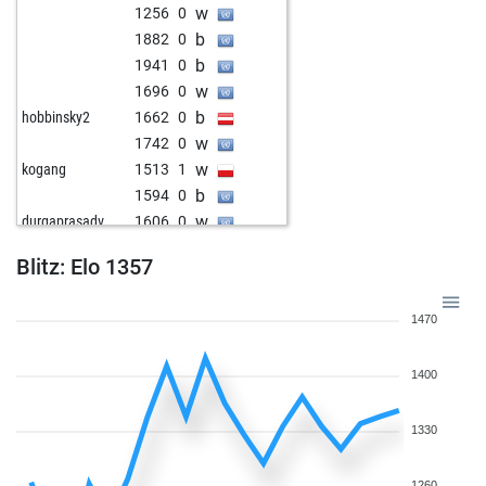
w
1256
0
w
orolowski
1383
1
b
1882
0
b
1501
1
b
1941
0
w
zentrum
1436
1
w
1696
0
w
michael62
1827
r
b
hobbinsky2
1662
0
b
rolo segundo
1678
0
w
1742
0
w
rolo segundo
1667
0
w
kogang
1513
1
b
luigi745
1821
0
b
1594
0
b
sakaryaikincisi
1727
0
w
durgaprasadv
1606
0
b
hoang
1286
1
b
masoy1270
1934
0
b
1236
1
Blitz: Elo 1357
w
1515
1
w
maitredecole
1602
0
b
1303
0
b
lamparero
1324
0
1470
b
1299
r
b
njodidio542
1887
0
w
1745
0
w
ase 1
1590
r
1400
w
1643
0
b
taha 1388
1512
1
b
konmos
1738
0
w
taha 1388
1529
1
w
1876
0
1330
w
dagobert2
1404
1
b
1692
1
w
tomlin dudek
1805
0
b
1730
0
1260