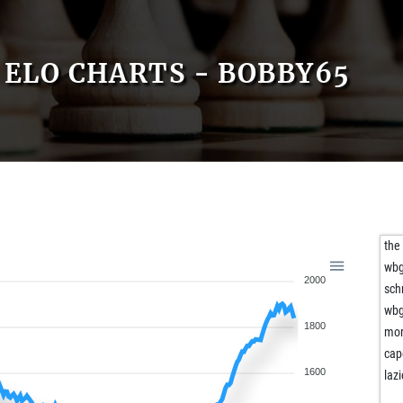
ELO CHARTS - BOBBY65
the
wbg
2000
sch
wbg
1800
mor
cap
1600
lazi