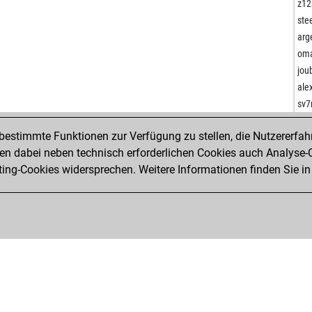
ste
z12
ear
ste
ste
arg
bärl
om
ear
jou
cap
ale
cap
sv
mrs 
lov
cap
estimmte Funktionen zur Verfügung zu stellen, die Nutzererfah
lov
cap
 dabei neben technisch erforderlichen Cookies auch Analyse-C
tun
ng-Cookies widersprechen. Weitere Informationen finden Sie in
cho
coh
pau
rop
ear
urb
dau
ber
mac
joh
pha
sad
eug
sal
eug
lsin