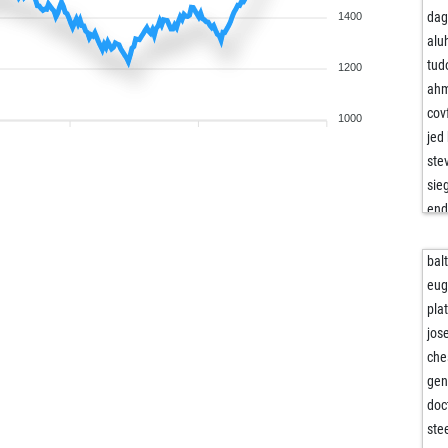
dag
1400
alu
tud
1200
ah
cov
1000
jed 
ste
sie
end
end
sta
bal
sta
eu
ear
pla
ear
jos
ear
che
sch
gen
ear
doc
ste
ste