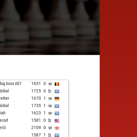
w
 big boss 007
1651
0
b
lobal
1725
0
w
reiber
1670
1
w
lobal
1735
1
w
iah
1623
1
b
ecod
1581
0
w
eri3
2109
0
b
1587
1