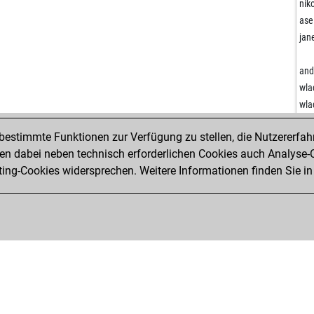
nik
ase
jan
ber
arn
and
df2
wla
iwa
wla
arj
wla
estimmte Funktionen zur Verfügung zu stellen, die Nutzererfah
wet
ben
 dabei neben technisch erforderlichen Cookies auch Analyse-C
wet
iwa
ng-Cookies widersprechen. Weitere Informationen finden Sie in
ayu
sc
pis
hil
am
ma
krid
luc
bo
luc
tah
luc
kir
ge
ins
luc