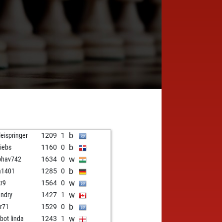
b
leispringer
1209
1
b
iebs
1160
0
w
bhav742
1634
0
b
a1401
1285
0
w
kr9
1564
0
w
andry
1427
1
b
r71
1529
0
w
zbot linda
1243
1