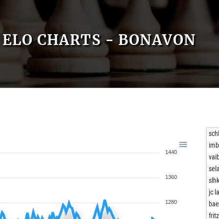
ELO CHARTS - BONAVON
sch
imb
1440
vai
sel
1360
slh
jc l
1280
bae
frit