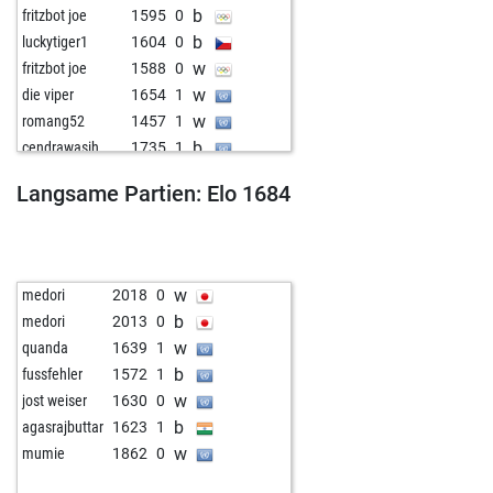
b
fritzbot joe
1595
0
b
luckytiger1
1604
0
w
fritzbot joe
1588
0
w
die viper
1654
1
w
romang52
1457
1
b
cendrawasih
1735
1
b
manfred-l
1493
1
Langsame Partien: Elo 1684
w
heinerle
1522
0
w
rparekh
1746
0
b
deephacki
1570
1
b
kobobo
1644
1
w
medori
2018
0
w
knightrider2020
1849
1
b
medori
2013
0
w
fritzbot laura
1195
1
w
quanda
1639
1
b
kaiserfranz111
1551
1
b
fussfehler
1572
1
w
herbiines
1500
1
w
jost weiser
1630
0
b
fritzbot joe
1632
0
b
agasrajbuttar
1623
1
w
dackel100
1675
0
w
mumie
1862
0
b
ney11
1533
1
w
dadman64
1441
1