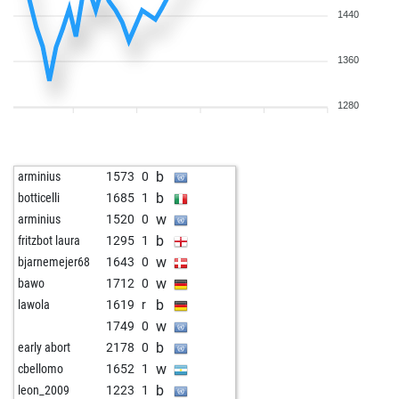
1440
1360
1280
b
arminius
1573
0
b
botticelli
1685
1
w
arminius
1520
0
b
fritzbot laura
1295
1
w
bjarnemejer68
1643
0
w
bawo
1712
0
b
lawola
1619
r
w
1749
0
b
early abort
2178
0
w
cbellomo
1652
1
b
leon_2009
1223
1