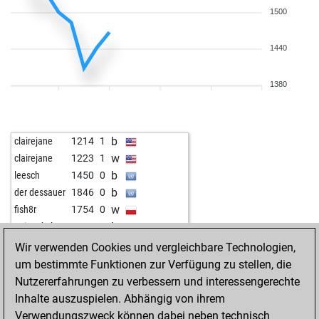
1500
1440
1380
b
clairejane
1214
1
w
clairejane
1223
1
b
leesch
1450
0
b
der dessauer
1846
0
w
fish8r
1754
0
b
anivarth_k
1033
1
w
berta
1565
0
Wir verwenden Cookies und vergleichbare Technologien,
um bestimmte Funktionen zur Verfügung zu stellen, die
Nutzererfahrungen zu verbessern und interessengerechte
Inhalte auszuspielen. Abhängig von ihrem
Verwendungszweck können dabei neben technisch