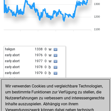
1300
1200
1100
w
hakgun
1338
0
w
early abort
1976
0
w
early abort
1977
0
b
early abort
1978
0
b
early abort
1979
0
b
early abort
1980
0
b
early abort
1981
0
Wir verwenden Cookies und vergleichbare Technologien,
b
early abort
1982
0
um bestimmte Funktionen zur Verfügung zu stellen, die
b
early abort
1983
0
Nutzererfahrungen zu verbessern und interessengerechte
b
pepe gotera-25
1596
1
Inhalte auszuspielen. Abhängig von ihrem
w
pepe gotera-25
1589
0
Verwendungszweck können dabei neben technisch