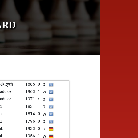
ARD
b
ek zych
1885
0
w
adulce
1963
1
b
adulce
1971
r
b
ku
1831
1
w
ku
1814
0
b
ku
1796
0
b
ok
1933
0
w
ok
1956
1