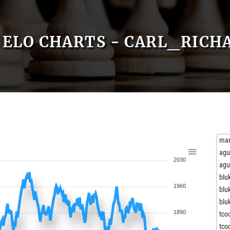
ELO CHARTS - CARL_RICH
mar
agu
2030
agu
blu
1960
blu
blu
1890
tco
tco