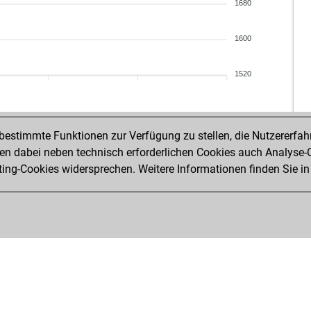
stri
1680
priv
sta
1600
priv
goi
1520
goi
po
po
po
estimmte Funktionen zur Verfügung zu stellen, die Nutzererfah
zim
 dabei neben technisch erforderlichen Cookies auch Analyse-C
iko
ng-Cookies widersprechen. Weitere Informationen finden Sie in
wal
wal
pyr
vek
vek
ja
out
out