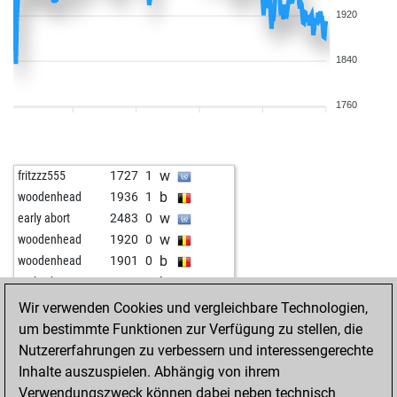
1920
1840
1760
w
fritzzz555
1727
1
b
woodenhead
1936
1
w
early abort
2483
0
w
woodenhead
1920
0
b
woodenhead
1901
0
b
early abort
2518
0
w
jjpg5215
1695
r
Wir verwenden Cookies und vergleichbare Technologien,
b
outitiou
1783
1
um bestimmte Funktionen zur Verfügung zu stellen, die
w
eric bilodeau
1747
1
Nutzererfahrungen zu verbessern und interessengerechte
w
schachspieler68
1894
0
Inhalte auszuspielen. Abhängig von ihrem
b
schachspieler68
1911
1
Verwendungszweck können dabei neben technisch