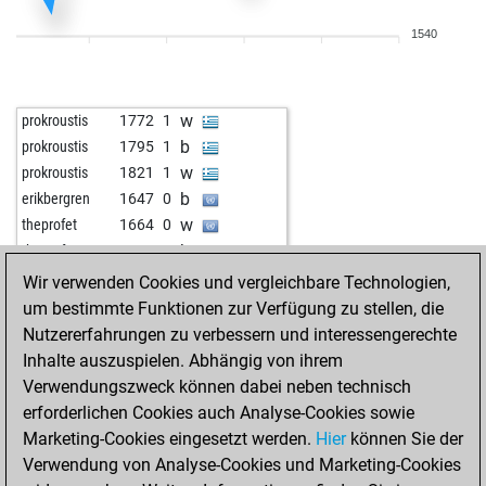
w
fredrikj
1764
0
1540
b
merop54
1647
0
w
mehran665
1679
1
b
denkfried
1719
0
w
prokroustis
1772
1
w
che-rdak
1742
1
b
prokroustis
1795
1
b
shakatak0128
1523
1
w
prokroustis
1821
1
w
shakatak0128
1496
0
b
erikbergren
1647
0
b
adisavuc4
1606
1
w
theprofet
1664
0
b
early abort
2302
0
b
theprofet
1639
0
w
tekergo
1619
1
w
skylab
1749
1
Wir verwenden Cookies und vergleichbare Technologien,
w
virgilio1100
1535
1
b
gaebert, k.
1729
0
um bestimmte Funktionen zur Verfügung zu stellen, die
w
early abort
2244
0
w
justme1805
1653
1
Nutzererfahrungen zu verbessern und interessengerechte
b
sefa02
1572
1
b
justme1805
1693
1
Inhalte auszuspielen. Abhängig von ihrem
b
hesurs
1435
1
w
qbishop
1433
1
Verwendungszweck können dabei neben technisch
w
early abort
2171
0
b
brekkekeks
2027
0
erforderlichen Cookies auch Analyse-Cookies sowie
b
shplaychess
1642
0
w
craftbeerchess
1836
1
Marketing-Cookies eingesetzt werden.
Hier
können Sie der
w
drkaleu
1598
1
b
craftbeerchess
1796
0
Verwendung von Analyse-Cookies und Marketing-Cookies
b
juppzupp
1481
0