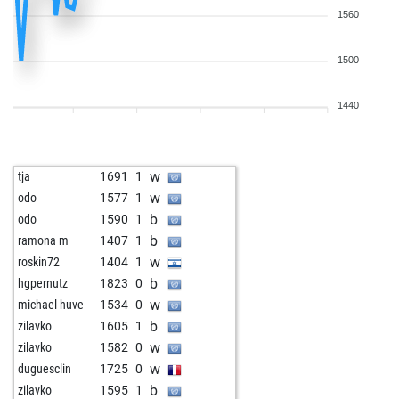
1560
1500
1440
w
tja
1691
1
w
odo
1577
1
b
odo
1590
1
b
ramona m
1407
1
w
roskin72
1404
1
b
hgpernutz
1823
0
w
michael huve
1534
0
b
zilavko
1605
1
w
zilavko
1582
0
w
duguesclin
1725
0
b
zilavko
1595
1