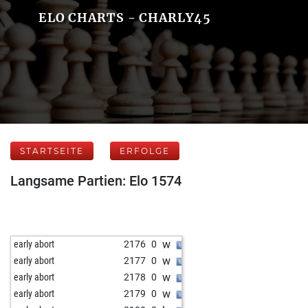
ELO CHARTS - CHARLY45
STARTSEITE
ERFOLGE
Langsame Partien: Elo 1574
w
early abort
2176
0
w
early abort
2177
0
w
early abort
2178
0
w
early abort
2179
0