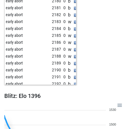
b
early abort
2180
0
b
early abort
2181
0
b
early abort
2182
0
w
early abort
2183
0
b
early abort
2184
0
w
early abort
2185
0
w
early abort
2186
0
w
early abort
2187
0
w
early abort
2188
0
b
early abort
2189
0
b
early abort
2190
0
b
early abort
2191
0
b
early abort
2192
0
w
early abort
2193
0
Blitz: Elo 1396
b
early abort
2194
0
b
early abort
2195
0
1530
b
early abort
2196
0
b
early abort
2197
0
1500
b
early abort
2198
0