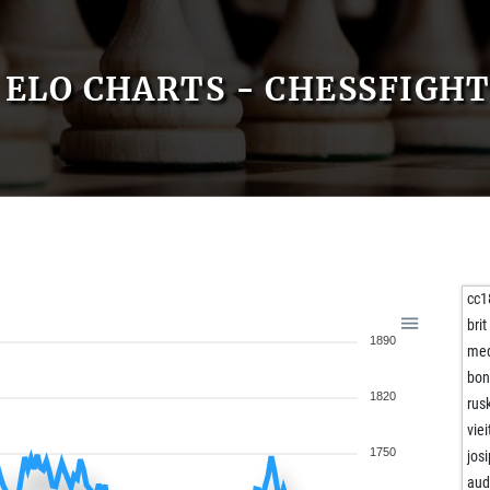
ELO CHARTS - CHESSFIGH
cc1
bri
1890
me
bon
1820
rus
viei
1750
jos
aud