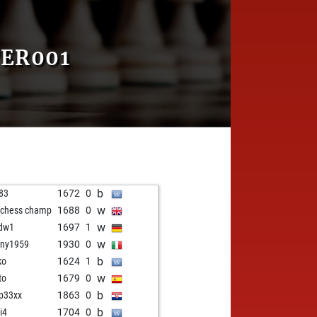
TER001
b
83
1672
0
w
t chess champ
1688
0
w
dw1
1697
1
w
ny1959
1930
0
b
ko
1624
1
w
to
1679
0
b
ip33xx
1863
0
b
i4
1704
0