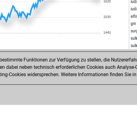
mes
iudi
1620
ger
iudi
xyc
alf
1530
joo
gm 
sur
1440
val
sulk
ear
sulk
cuo
ne
cuo
estimmte Funktionen zur Verfügung zu stellen, die Nutzererfah
tor
cuo
 dabei neben technisch erforderlichen Cookies auch Analyse-C
fra
cuo
ng-Cookies widersprechen. Weitere Informationen finden Sie in
fra
ear
hau
pet
cuo
pet
tra
kah
sat
iudi
ear
iudi
be
ha
be
sie