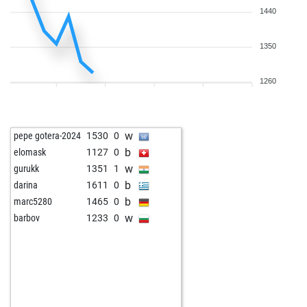
1440
1350
1260
w
pepe gotera-2024
1530
0
b
elomask
1127
0
w
gurukk
1351
1
b
darina
1611
0
b
marc5280
1465
0
w
barbov
1233
0