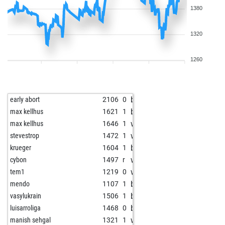
1380
1320
1260
b
early abort
2106
0
b
max kellhus
1621
1
w
max kellhus
1646
1
w
stevestrop
1472
1
b
krueger
1604
1
w
cybon
1497
r
w
tem1
1219
0
b
mendo
1107
1
b
vasylukrain
1506
1
b
luisarroliga
1468
0
w
manish sehgal
1321
1