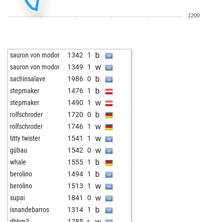
w
riccardo980
1753
0
1200
w
mattloff
1475
1
b
early abort
1969
0
b
mattloff
1462
0
b
sauron von modor
1342
1
w
veki
1329
1
w
sauron von modor
1349
1
b
scaccolo
1521
1
b
sachinsalave
1986
0
b
pfifferling
1214
1
b
stepmaker
1476
1
b
tapasya bo
1446
0
w
stepmaker
1490
1
w
early abort
1944
0
b
rolfschroder
1720
0
w
kholwaa
1067
1
w
rolfschroder
1746
1
b
angeloc1989
1410
1
w
titty twister
1541
1
b
early abort
1918
0
w
gübau
1542
0
w
hbeltik
1099
1
b
whale
1555
1
w
mdlali123
1150
0
b
berolino
1494
1
w
early abort
1936
0
w
berolino
1513
1
b
early abort
1937
0
w
supai
1841
0
b
early abort
1938
0
b
isnandebarros
1314
1
w
brown badger
670
1
w
dbbm2
1785
r