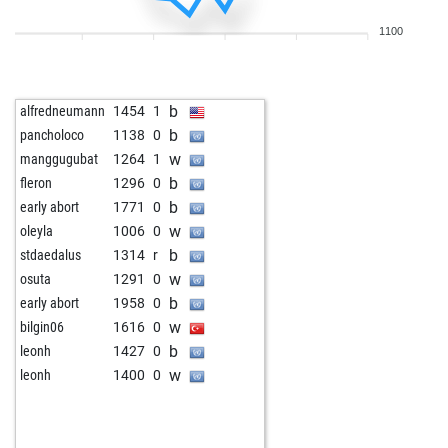
1100
b
alfredneumann
1454
1
b
pancholoco
1138
0
w
manggugubat
1264
1
b
fleron
1296
0
b
early abort
1771
0
w
oleyla
1006
0
b
stdaedalus
1314
r
w
osuta
1291
0
b
early abort
1958
0
w
bilgin06
1616
0
b
leonh
1427
0
w
leonh
1400
0