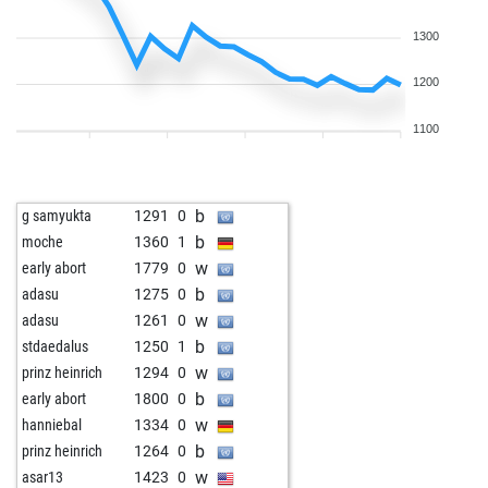
1300
1200
1100
b
g samyukta
1291
0
b
moche
1360
1
w
early abort
1779
0
b
adasu
1275
0
w
adasu
1261
0
b
stdaedalus
1250
1
w
prinz heinrich
1294
0
b
early abort
1800
0
w
hanniebal
1334
0
b
prinz heinrich
1264
0
w
asar13
1423
0