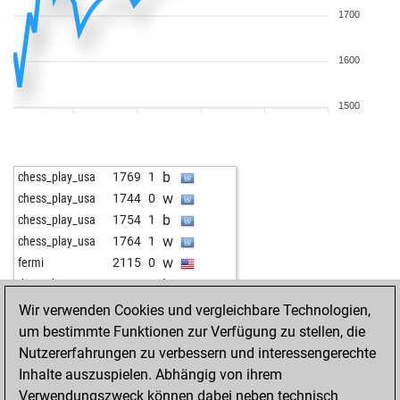
1700
1600
1500
b
chess_play_usa
1769
1
w
chess_play_usa
1744
0
b
chess_play_usa
1754
1
w
chess_play_usa
1764
1
w
fermi
2115
0
b
durvenboss
1766
1
w
durvenboss
1741
0
Wir verwenden Cookies und vergleichbare Technologien,
w
josha matin
2230
0
um bestimmte Funktionen zur Verfügung zu stellen, die
b
baerenschwach
1619
0
Nutzererfahrungen zu verbessern und interessengerechte
w
sadrazam07
1731
1
Inhalte auszuspielen. Abhängig von ihrem
b
munkhbold
1787
0
Verwendungszweck können dabei neben technisch