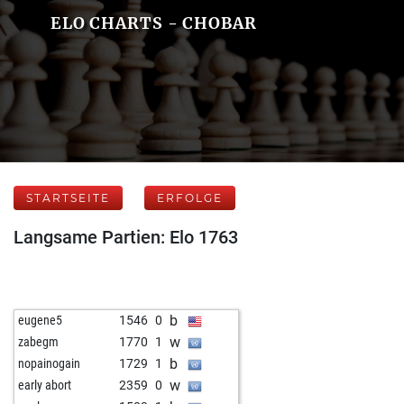
ELO CHARTS - CHOBAR
STARTSEITE
ERFOLGE
Langsame Partien: Elo 1763
b
eugene5
1546
0
w
zabegm
1770
1
b
nopainogain
1729
1
w
early abort
2359
0