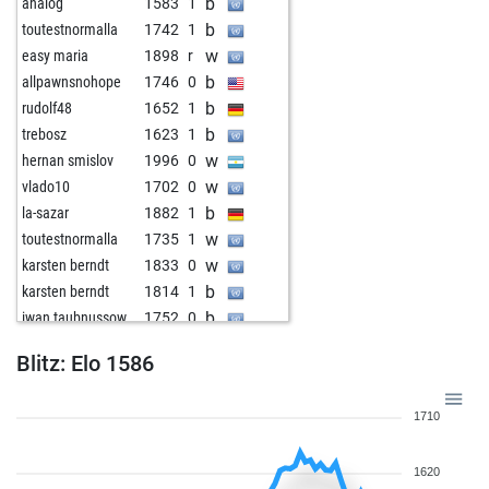
b
analog
1583
1
b
toutestnormalla
1742
1
w
easy maria
1898
r
b
allpawnsnohope
1746
0
b
rudolf48
1652
1
b
trebosz
1623
1
w
hernan smislov
1996
0
w
vlado10
1702
0
b
la-sazar
1882
1
w
toutestnormalla
1735
1
w
karsten berndt
1833
0
b
karsten berndt
1814
1
b
iwan taubnussow
1752
0
w
toolpusher
1712
0
Blitz: Elo 1586
b
karsten berndt
1865
0
b
sottopromozione
1674
1
1710
w
early abort
2312
0
w
helmuth 1
1795
1
1620
w
parashgambit
1559
1