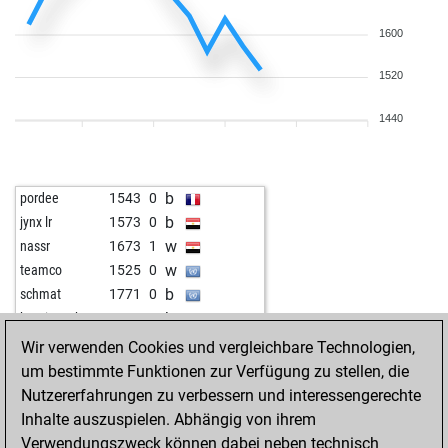
1600
1520
1440
b
pordee
1543
0
b
jynx lr
1573
0
w
nassr
1673
1
w
teamco
1525
0
b
schmat
1771
0
b
bernie61chess
1739
0
w
borlotti11
1944
0
Wir verwenden Cookies und vergleichbare Technologien,
w
yoda64
1814
0
um bestimmte Funktionen zur Verfügung zu stellen, die
b
croesuspoker
1559
1
Nutzererfahrungen zu verbessern und interessengerechte
w
jochen5600
1653
1
Inhalte auszuspielen. Abhängig von ihrem
b
happé
1510
1
Verwendungszweck können dabei neben technisch