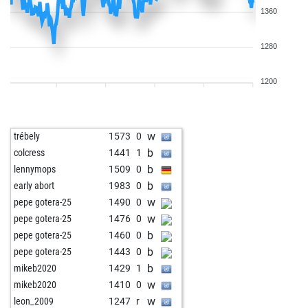
1360
1280
1200
w
trébely
1573
0
b
colcress
1441
1
b
lennymops
1509
0
b
early abort
1983
0
w
pepe gotera-25
1490
0
w
pepe gotera-25
1476
0
b
pepe gotera-25
1460
0
b
pepe gotera-25
1443
0
b
mikeb2020
1429
1
w
mikeb2020
1410
0
w
leon_2009
1247
r