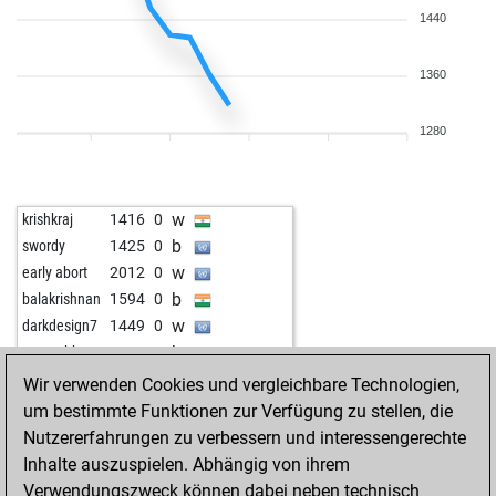
1440
1360
1280
w
krishkraj
1416
0
b
swordy
1425
0
w
early abort
2012
0
b
balakrishnan
1594
0
w
darkdesign7
1449
0
b
acegrubba
1610
0
w
zini
1446
1
Wir verwenden Cookies und vergleichbare Technologien,
b
early abort
2220
0
um bestimmte Funktionen zur Verfügung zu stellen, die
b
early abort
2220
0
Nutzererfahrungen zu verbessern und interessengerechte
w
juanti
1727
0
Inhalte auszuspielen. Abhängig von ihrem
Verwendungszweck können dabei neben technisch