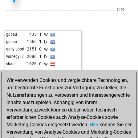
w
zetje
1622
0
1440
w
ludwig46
1723
1
b
ludwig46
1710
0
w
stmayhem
1555
0
w
gübau
1435
1
w
federik64
2021
1
b
gübau
1565
1
b
lukas123
1680
0
w
early abort
2151
0
b
early abort
2209
0
b
vorcegy82
2086
1
w
lukas123
1665
0
w
sharin
1626
0
b
fantom35
1586
0
w
fantom35
1602
1
Wir verwenden Cookies und vergleichbare Technologien,
b
dikidik diggens
1782
0
um bestimmte Funktionen zur Verfügung zu stellen, die
w
dikidik diggens
1770
0
Nutzererfahrungen zu verbessern und interessengerechte
b
deanhergesic
1456
1
Inhalte auszuspielen. Abhängig von ihrem
w
monacofranze
1665
1
Verwendungszweck können dabei neben technisch
w
monacofranze
1686
1
erforderlichen Cookies auch Analyse-Cookies sowie
w
bohnenstroh 1964
1486
0
Marketing-Cookies eingesetzt werden.
Hier
können Sie der
b
radyolog25
1585
0
Verwendung von Analyse-Cookies und Marketing-Cookies
w
radyolog25
1563
0