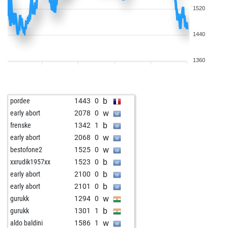
1520
1440
1360
b
pordee
1443
0
w
early abort
2078
0
b
frenske
1342
1
w
early abort
2068
0
w
bestofone2
1525
0
b
xxrudik1957xx
1523
0
b
early abort
2100
0
b
early abort
2101
0
w
gurukk
1294
0
b
gurukk
1301
1
w
aldo baldini
1586
1