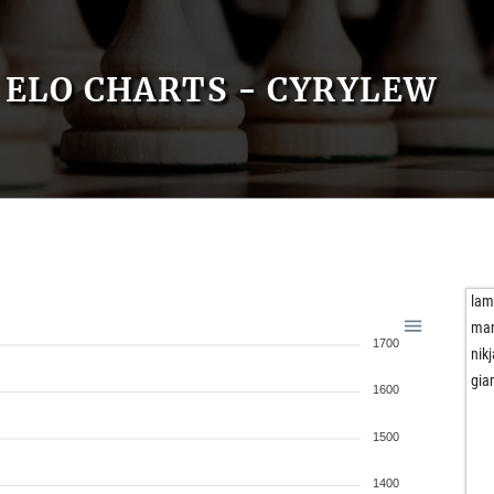
ELO CHARTS - CYRYLEW
la
man
1700
nik
gia
1600
1500
1400