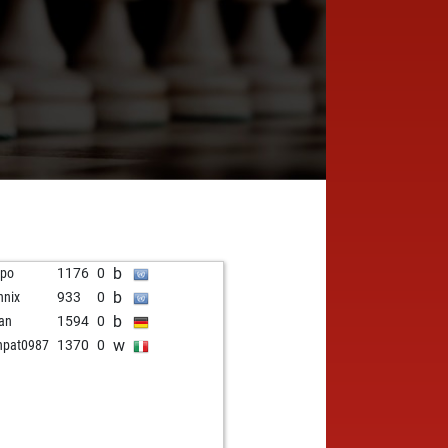
b
mpo
1176
0
b
nix
933
0
b
jan
1594
0
w
npat0987
1370
0