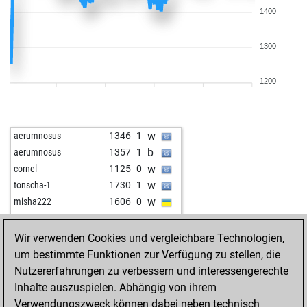
1400
1300
1200
w
aerumnosus
1346
1
b
aerumnosus
1357
1
w
cornel
1125
0
w
tonscha-1
1730
1
w
misha222
1606
0
b
misha222
1593
0
w
misha222
1615
1
Wir verwenden Cookies und vergleichbare Technologien,
w
starilisac
1732
0
um bestimmte Funktionen zur Verfügung zu stellen, die
b
starilisac
1724
0
Nutzererfahrungen zu verbessern und interessengerechte
w
starilisac
1716
0
Inhalte auszuspielen. Abhängig von ihrem
w
carlosmontero
1542
0
Verwendungszweck können dabei neben technisch