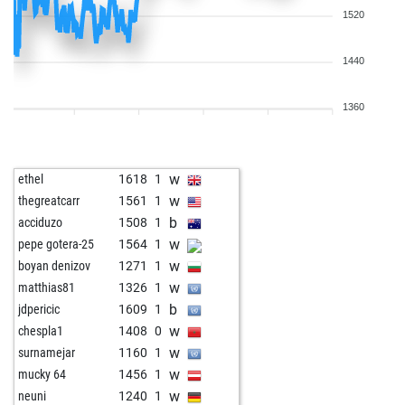
1520
1440
1360
w
ethel
1618
1
w
thegreatcarr
1561
1
b
acciduzo
1508
1
w
pepe gotera-25
1564
1
w
boyan denizov
1271
1
w
matthias81
1326
1
b
jdpericic
1609
1
w
chespla1
1408
0
w
surnamejar
1160
1
w
mucky 64
1456
1
w
neuni
1240
1