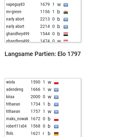
w
vapeguy83
1679
1
b
mr-green
1156
1
b
early abort
2213
0
b
early abort
2214
0
b
ghandhey499
1544
0
w
ghandhey499
1474
0
b
alfil55
1193
1
Langsame Partien: Elo 1797
b
spaceranger58
1656
0
w
blizzard64
1696
0
b
camilo
1461
1
w
paco367
1497
0
w
wiola
1590
1
b
ms41
1505
1
w
adendeng
1666
1
w
davidmcfadyen
1313
1
w
kiraa
2000
0
w
roy tobiansky
1774
1
b
hthaean
1734
1
b
wolf11
1581
1
w
hthaean
1757
1
w
janottocarlo
1173
1
b
maks_nowak
1672
0
w
nautic
1358
1
b
robert11s04
1568
0
b
ghandhey499
1603
0
b
fhils
1621
r
b
gela
1465
0