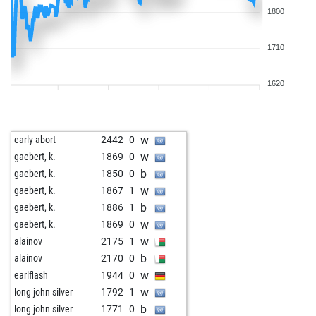
1800
1710
1620
w
early abort
2442
0
w
gaebert, k.
1869
0
b
gaebert, k.
1850
0
w
gaebert, k.
1867
1
b
gaebert, k.
1886
1
w
gaebert, k.
1869
0
w
alainov
2175
1
b
alainov
2170
0
w
earlflash
1944
0
w
long john silver
1792
1
b
long john silver
1771
0