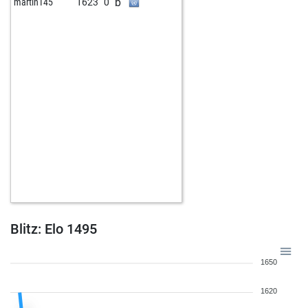
b
martin145
1623
0
Blitz: Elo 1495
1650
1620