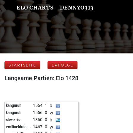
ELO CHARTS - DENNYO313
STARTSEITE
ERFOLGE
Langsame Partien: Elo 1428
b
känguruh
1564
1
w
känguruh
1556
0
b
steve riss
1360
0
w
emilioeldrdege
1467
0