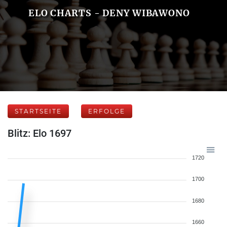
ELO CHARTS - DENY WIBAWONO
STARTSEITE
ERFOLGE
Blitz: Elo 1697
1720
1700
1680
1660