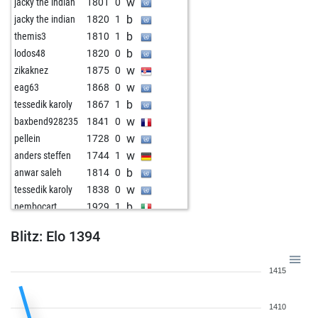
w
jacky the indian
1801
0
b
jacky the indian
1820
1
b
themis3
1810
1
b
lodos48
1820
0
w
zikaknez
1875
0
w
eag63
1868
0
b
tessedik karoly
1867
1
w
baxbend928235
1841
0
w
pellein
1728
0
w
anders steffen
1744
1
b
anwar saleh
1814
0
w
tessedik karoly
1838
0
b
nembocart
1929
1
w
anwar saleh
1825
1
Blitz: Elo 1394
b
anwar saleh
1876
1
w
jacky the indian
1839
0
1415
b
jacky the indian
1824
0
b
great-morphy
1971
0
1410
w
great-morphy
1961
0