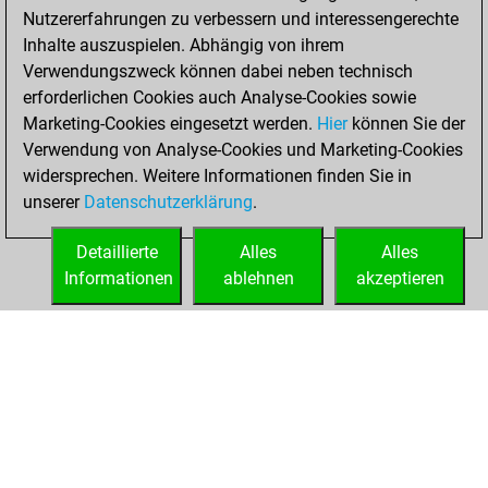
Nutzererfahrungen zu verbessern und interessengerechte
w
messenger007
1801
r
Inhalte auszuspielen. Abhängig von ihrem
w
jacky the indian
1817
0
Verwendungszweck können dabei neben technisch
b
rik113
1777
1
erforderlichen Cookies auch Analyse-Cookies sowie
b
bostizar
1728
0
Marketing-Cookies eingesetzt werden.
Hier
können Sie der
w
chessminator23
1835
1
Verwendung von Analyse-Cookies und Marketing-Cookies
b
chessminator23
1858
1
widersprechen. Weitere Informationen finden Sie in
w
jmgarcia
1669
0
unserer
Datenschutzerklärung
.
w
yavuz2468
1808
r
b
spartanchess
1795
1
Detaillierte
Alles
Alles
b
contreu
1701
1
Informationen
ablehnen
akzeptieren
w
helmuth 1
1738
0
STARTSEITE
ERFOLGE
b
helmuth 1
1758
1
w
elfi77
1798
0
b
dacia287
1646
1
w
tessedik karoly
1864
0
b
tessedik karoly
1853
0
w
tessedik karoly
1841
0
w
sottopromozione
1668
1