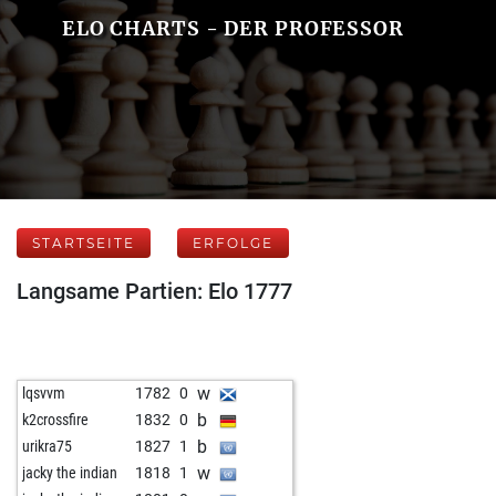
ELO CHARTS - DER PROFESSOR
STARTSEITE
ERFOLGE
Langsame Partien: Elo 1777
w
lqsvvm
1782
0
b
k2crossfire
1832
0
b
urikra75
1827
1
w
jacky the indian
1818
1