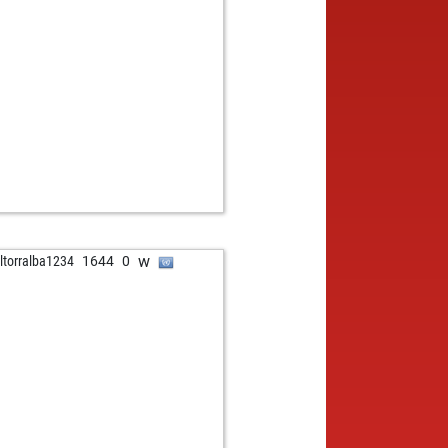
w
ltorralba1234
1644
0