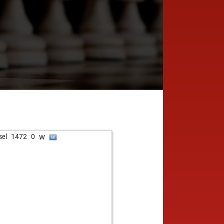
w
sel
1472
0