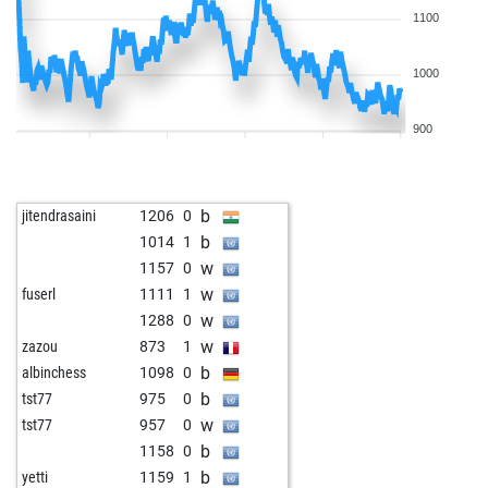
1100
1000
900
b
jitendrasaini
1206
0
b
1014
1
w
1157
0
w
fuserl
1111
1
w
1288
0
w
zazou
873
1
b
albinchess
1098
0
b
tst77
975
0
w
tst77
957
0
b
1158
0
b
yetti
1159
1