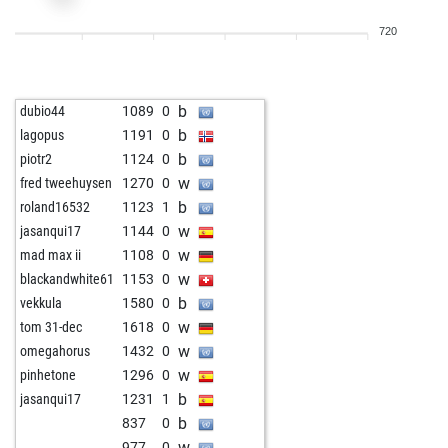
w
samuraichamploo
1051
1
720
b
ardit
1152
0
w
eucariota
942
1
b
dikoe
1114
0
b
dubio44
1089
0
b
mm1972
1106
0
b
lagopus
1191
0
w
954
1
b
piotr2
1124
0
b
rren
1238
0
w
fred tweehuysen
1270
0
b
rafael_shaw
1078
0
b
roland16532
1123
1
w
1240
0
w
jasanqui17
1144
0
b
ithaki
1245
0
w
mad max ii
1108
0
b
1259
0
w
blackandwhite61
1153
0
w
pcuserin
1012
1
b
vekkula
1580
0
b
solidguy
1169
0
w
tom 31-dec
1618
0
b
abdo3
1157
0
w
omegahorus
1432
0
b
stbirchinger
1136
0
w
pinhetone
1296
0
b
fuserl
1097
0
b
jasanqui17
1231
1
b
pitten
1002
1
b
837
0
b
blreck
1131
0
w
977
0