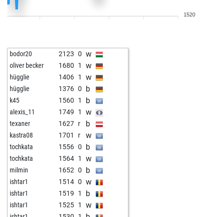
b
bora vuk
1668
1
1520
w
bora vuk
1675
1
b
drmostov
1456
1
b
nicodemo
1887
0
w
bodor20
2123
0
w
nicodemo
1905
1
w
oliver becker
1680
1
b
nicodemo
1924
1
w
hügglie
1406
1
b
bora vuk
1701
1
b
hügglie
1376
0
w
bora vuk
1712
1
b
k45
1560
1
b
bora vuk
1686
0
w
alexis_11
1749
1
w
bora vuk
1695
1
b
texaner
1627
r
b
jorquerino
2108
1
w
kastra08
1701
r
w
jorquerino
2102
0
b
tochkata
1556
0
b
capawhite
1629
1
w
tochkata
1564
1
w
habäidä
1987
0
b
milmin
1652
0
b
fitymatyi
1601
0
w
ishtar1
1514
0
w
fitymatyi
1607
1
b
ishtar1
1519
1
b
montenegrino111
1830
1
w
ishtar1
1525
1
w
catodicus22
1710
1
b
ishtar1
1530
1