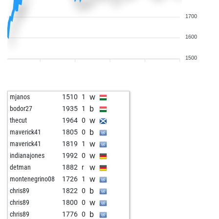
1700
1600
1500
w
mjanos
1510
1
b
bodor27
1935
1
w
thecut
1964
0
b
maverick41
1805
0
w
maverick41
1819
1
w
indianajones
1992
0
w
detman
1882
r
w
montenegrino08
1726
1
b
chris89
1822
0
w
chris89
1800
0
b
chris89
1776
0