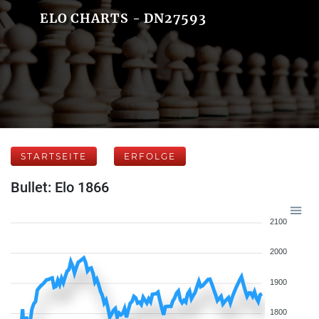
ELO CHARTS - DN27593
STARTSEITE
ERFOLGE
Bullet: Elo 1866
2100
2000
1900
1800