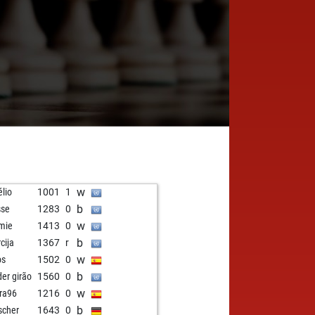
w
élio
1001
1
b
sse
1283
0
w
mie
1413
0
b
cija
1367
r
w
os
1502
0
b
der girão
1560
0
w
ra96
1216
0
b
scher
1643
0