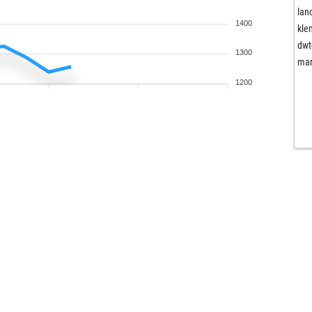
lan
1400
kle
dwt
1300
ma
1200