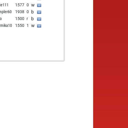
w
ce111
1577
0
b
mpler60
1938
0
b
o
1500
r
w
rmika10
1550
1