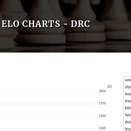
ELO CHARTS - DRC
aur
uly
1800
mu
mar
1700
klit
hel
1600
dva
1500
teu