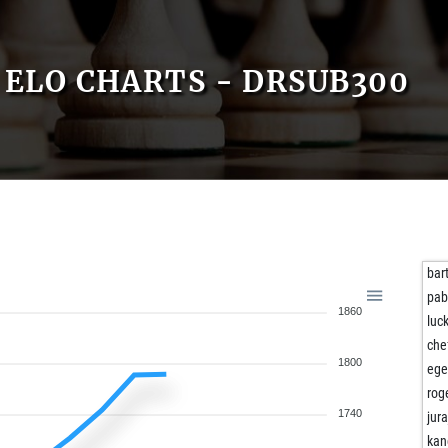
ELO CHARTS - DRSUB300
bar
pab
1860
luc
che
1800
ege
rog
1740
jur
kan