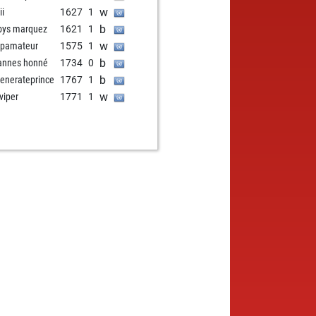
w
ii
1627
1
b
bys marquez
1621
1
w
pamateur
1575
1
b
annes honné
1734
0
b
enerateprince
1767
1
w
 viper
1771
1