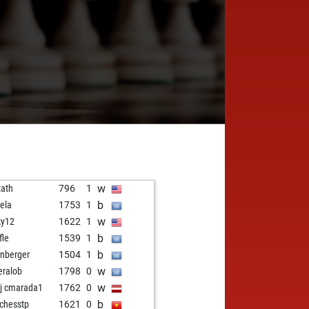
w
tath
796
1
b
ela
1753
1
w
ky12
1622
1
b
fle
1539
1
b
nberger
1504
1
w
eralob
1798
0
w
aj cmarada1
1762
0
b
chesstp
1621
0