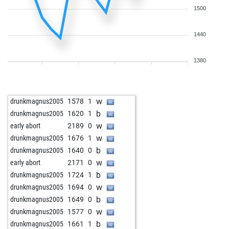
1500
1440
1380
w
drunkmagnus2005
1578
1
b
drunkmagnus2005
1620
1
w
early abort
2189
0
w
drunkmagnus2005
1676
1
b
drunkmagnus2005
1640
0
w
early abort
2171
0
b
drunkmagnus2005
1724
1
w
drunkmagnus2005
1694
0
b
drunkmagnus2005
1649
0
w
drunkmagnus2005
1577
0
b
drunkmagnus2005
1661
1