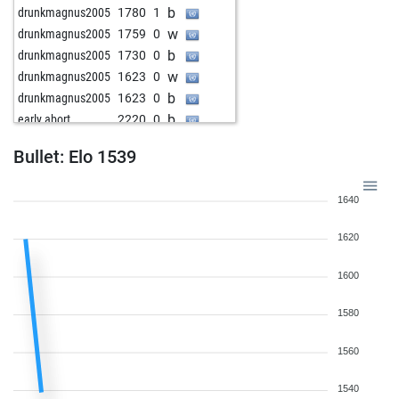
b
drunkmagnus2005
1780
1
w
drunkmagnus2005
1759
0
b
drunkmagnus2005
1730
0
w
drunkmagnus2005
1623
0
b
drunkmagnus2005
1623
0
b
early abort
2220
0
Bullet: Elo 1539
1640
1620
1600
1580
1560
1540