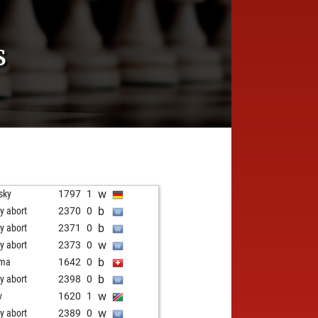
S
w
sky
1797
1
b
ly abort
2370
0
b
ly abort
2371
0
w
ly abort
2373
0
b
ma
1642
0
b
ly abort
2398
0
w
v
1620
1
w
ly abort
2389
0