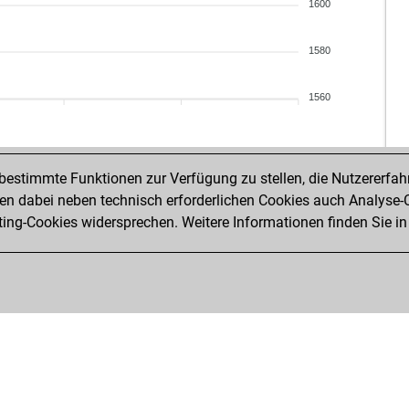
mei
1600
rus
rus
1580
gut
mik
1560
big 
mik
ear
ear
estimmte Funktionen zur Verfügung zu stellen, die Nutzererfah
hos
 dabei neben technisch erforderlichen Cookies auch Analyse-C
dik
ng-Cookies widersprechen. Weitere Informationen finden Sie in
tar
pr
ada
ear
ear
kra
ear
gas