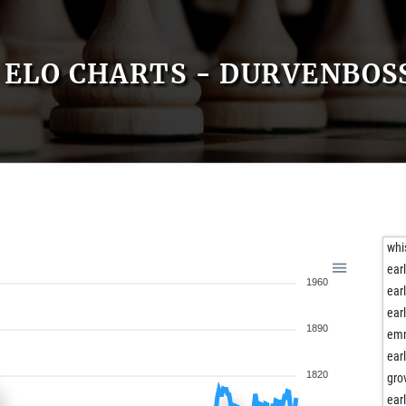
ELO CHARTS - DURVENBOS
whi
ear
1960
ear
ear
1890
em
ear
1820
gro
ear